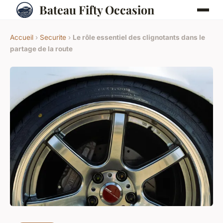
Bateau Fifty Occasion
Accueil
›
Securite
›
Le rôle essentiel des clignotants dans le
partage de la route